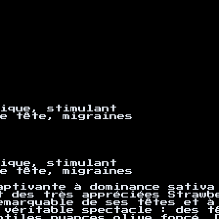
ique, stimulant
e tête, migraines
ique, stimulant
e tête, migraines
aptivante à dominance sativa
t des très appréciées Strawb
emarquable de ses têtes et à
 véritable spectacle : des t
btiles nuances olive foncé. 