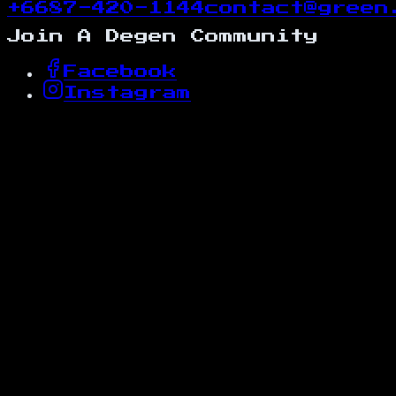
+6687-420-1144
contact@green
Join A Degen Community
Facebook
Instagram