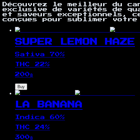
Découvrez le meilleur du ca
exclusive de variétés de qu
et saveurs exceptionnels, c
conçues pour sublimer votre
SUPER LEMON HAZE
Sativa 70%
THC
22
%
200
฿
Buy
LA BANANA
Indica 60%
THC
24
%
300
฿