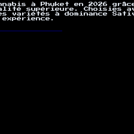
nnabis à Phuket en 2026 grâc
alité supérieure. Choisies a
es variétés à dominance Sati
 expérience.