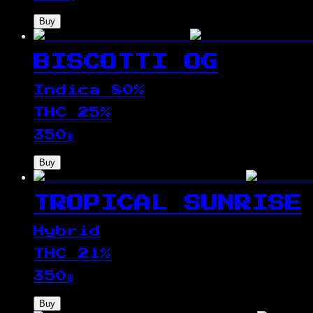
Buy
BISCOTTI OG
Indica 80%
THC
25
%
350
฿
Buy
TROPICAL SUNRISE
Hybrid
THC
21
%
350
฿
Buy