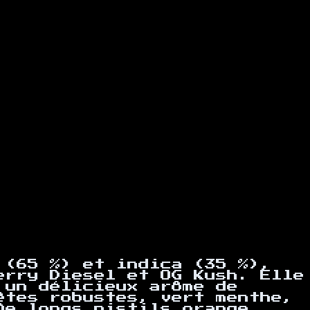
 (65 %) et indica (35 %),
erry Diesel et OG Kush. Elle
 un délicieux arôme de
êtes robustes, vert menthe,
De longs pistils orange