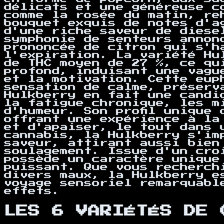
délicats et une généreuse c
comme la rosée du matin, re
bouquet exquis de notes d'a
d'une riche saveur de diese
symphonie de senteurs annon
prononcée de citron qui s'h
l'expiration. La variété Hu
de THC moyen de 27 %, ce qu
profond, induisant une vagu
et la motivation. Cette eup
sensation de calme, préserv
Hulkberry en fait une candi
la fatigue chronique, les m
d'humeur. Son profil unique
offrant une expérience à la
et d'apaiser, le tout dans 
cannabis, la Hulkberry s'im
saveur, attirant aussi bien
soulagement. Issue d'un cro
possède un caractère unique
puissant. Que vous recherch
divers maux, la Hulkberry e
voyage sensoriel remarquabl
effets.
LES 6 VARIÉTÉS
DE 