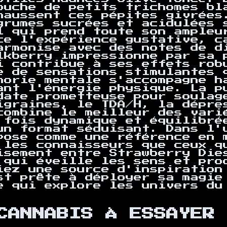
ouche de petits trichomes bl
haussent ces pépites givrées
grumes sucrées et acidulées 
l qui prend toute son ampleu
ce l'expérience gustative, c
armonise avec des notes de d
lkberry impressionne par sa p
i contribue à ses effets rob
e de sensations stimulantes 
horie mentale s'accompagne h
ant l'énergie physique. La p
date prometteuse pour soulag
igraines, le TDA/H, la dépre
 combine le meilleur des vari
 fois dynamique et équilibré
un format séduisant. Dans l'
pose comme une référence en 
 les connaisseurs que ceux q
isement entre Strawberry Die
 qui éveille les sens et pro
iez une source d'inspiration
st prête à déployer sa magie
e qui explore les univers du
CANNABIS À ESSAYER 