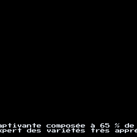
aptivante composée à 65 % de
xpert des variétés très appr