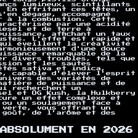
ancs lumineux, scintillants
. En effritant ces têtes, un
s'en dégage, accompagné
r à la combustion. Cette
aractérisée par une acidité
iesel et de terre à
uissance, affichant un taux
ustes. L'effet est rapide et
qui éveillent la créativité
armonieusement d'une douce
uissance remarquable de la
er divers troubles, tels que
ssion et les sautes
étés sativa et indica,
e, capable d'élever l'esprit
univers des variétés de
matière de puissance et de
ui recherchent un
sel et OG Kush, la Hulkberry
cure un effet complexe et
 ou un soulagement face à
 verte, vous offrant un
 goût, de l'arôme et des
ABSOLUMENT EN 2026