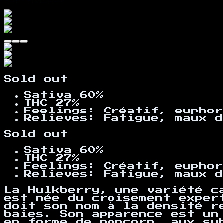
Sold out
Sativa 60%
THC 27%
Feelings
:
Créatif, euphor
Relieves
:
Fatigue, maux d
Sold out
Sativa 60%
THC 27%
Feelings
:
Créatif, euphor
Relieves
:
Fatigue, maux d
La Hulkberry, une variété c
est née du croisement exper
doit son nom à la densité r
baies. Son apparence est un
en forme de popcorn, aux su