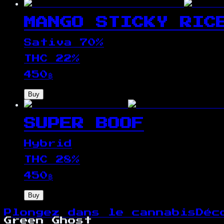
MANGO STICKY RIC
Sativa 70%
THC
22
%
450
฿
Buy
SUPER BOOF
Hybrid
THC
28
%
450
฿
Buy
Plongez dans le cannabis
Déc
Green Ghost