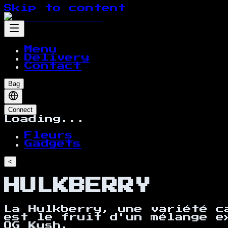
Skip to content
Menu
Delivery
Contact
Bag
Connect
Loading...
Fleurs
Gadgets
<
HULKBERRY
La Hulkberry, une variété c
est le fruit d'un mélange e
OG Kush.